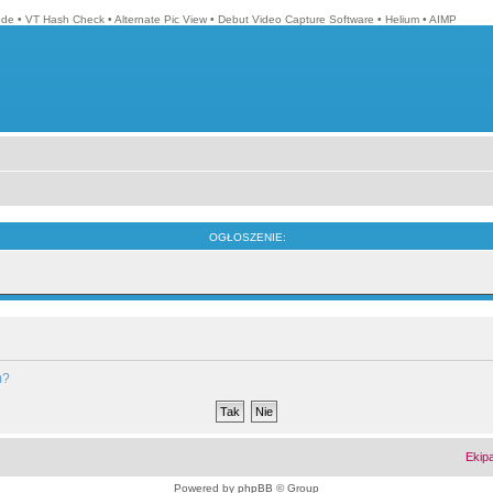
ode
•
VT Hash Check
•
Alternate Pic View
•
Debut Video Capture Software
•
Helium
•
AIMP
OGŁOSZENIE:
m?
Ekip
Powered by
phpBB
© Group