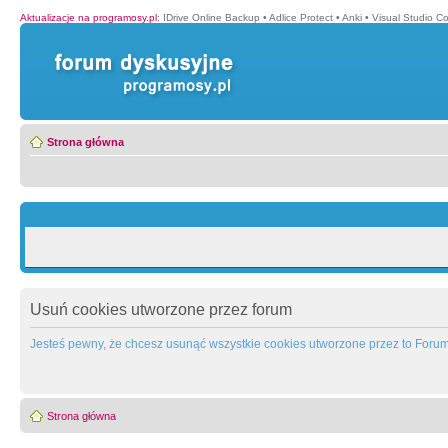
Aktualizacje na programosy.pl
:
IDrive Online Backup
•
Adlice Protect
•
Anki
•
Visual Studio C
Strona główna
Usuń cookies utworzone przez forum
Jesteś pewny, że chcesz usunąć wszystkie cookies utworzone przez to Foru
Strona główna