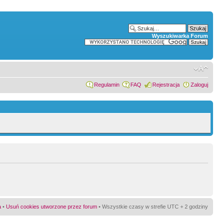
Wyszukiwarka Forum
Regulamin
FAQ
Rejestracja
Zaloguj
a
•
Usuń cookies utworzone przez forum
• Wszystkie czasy w strefie UTC + 2 godziny