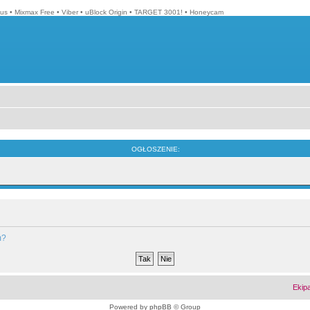
lus
•
Mixmax Free
•
Viber
•
uBlock Origin
•
TARGET 3001!
•
Honeycam
OGŁOSZENIE:
m?
Ekip
Powered by
phpBB
© Group