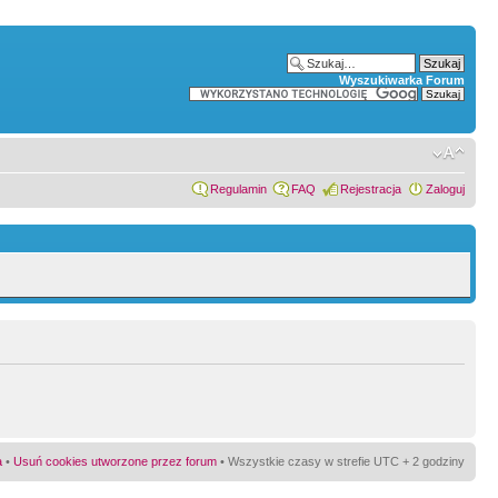
Wyszukiwarka Forum
Regulamin
FAQ
Rejestracja
Zaloguj
a
•
Usuń cookies utworzone przez forum
• Wszystkie czasy w strefie UTC + 2 godziny