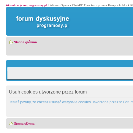
Aktualizacje na programosy.pl
:
Helium
•
Opera
•
ChrisPC Free Anonymous Proxy
•
Adblock P
Strona główna
Usuń cookies utworzone przez forum
Jesteś pewny, że chcesz usunąć wszystkie cookies utworzone przez to Foru
Strona główna