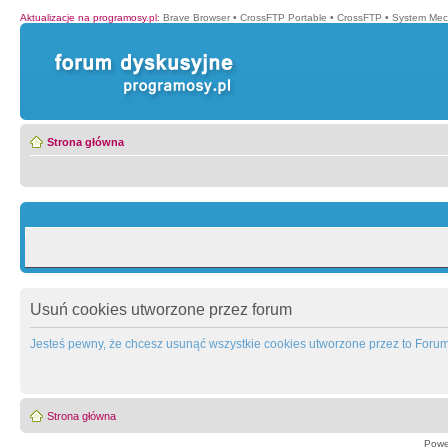
Aktualizacje na programosy.pl
:
Brave Browser
•
CrossFTP Portable
•
CrossFTP
•
System Mec
Strona główna
Usuń cookies utworzone przez forum
Jesteś pewny, że chcesz usunąć wszystkie cookies utworzone przez to Foru
Strona główna
Powe