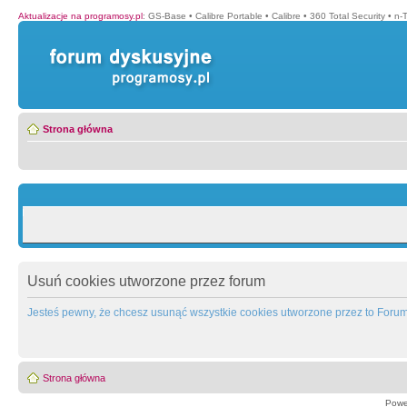
Aktualizacje na programosy.pl
:
GS-Base
•
Calibre Portable
•
Calibre
•
360 Total Security
•
n-
Strona główna
Usuń cookies utworzone przez forum
Jesteś pewny, że chcesz usunąć wszystkie cookies utworzone przez to Foru
Strona główna
Powe