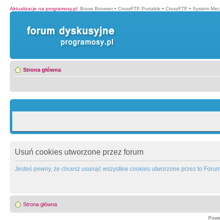
Aktualizacje na programosy.pl
:
Brave Browser
•
CrossFTP Portable
•
CrossFTP
•
System Mec
Strona główna
Usuń cookies utworzone przez forum
Jesteś pewny, że chcesz usunąć wszystkie cookies utworzone przez to Foru
Strona główna
Powe