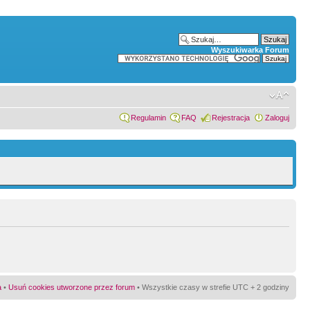
Wyszukiwarka Forum
Regulamin
FAQ
Rejestracja
Zaloguj
a
•
Usuń cookies utworzone przez forum
• Wszystkie czasy w strefie UTC + 2 godziny