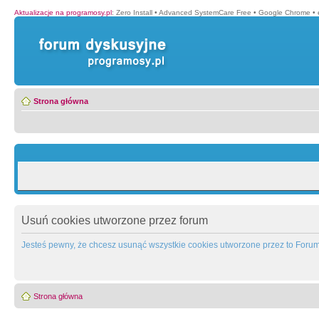
Aktualizacje na programosy.pl
:
Zero Install
•
Advanced SystemCare Free
•
Google Chrome
•
Strona główna
Usuń cookies utworzone przez forum
Jesteś pewny, że chcesz usunąć wszystkie cookies utworzone przez to Foru
Strona główna