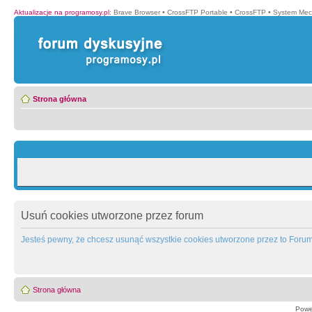
Aktualizacje na programosy.pl
:
Brave Browser
•
CrossFTP Portable
•
CrossFTP
•
System Mec
Strona główna
Usuń cookies utworzone przez forum
Jesteś pewny, że chcesz usunąć wszystkie cookies utworzone przez to Foru
Strona główna
Powe