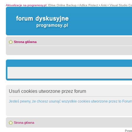
Aktualizacje na programosy.pl
:
IDrive Online Backup
•
Adlice Protect
•
Anki
•
Visual Studio C
Strona główna
Usuń cookies utworzone przez forum
Jesteś pewny, że chcesz usunąć wszystkie cookies utworzone przez to Foru
Strona główna
Powe