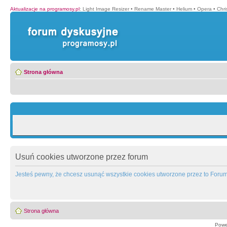
Aktualizacje na programosy.pl
:
Light Image Resizer
•
Rename Master
•
Helium
•
Opera
•
Chr
Strona główna
Usuń cookies utworzone przez forum
Jesteś pewny, że chcesz usunąć wszystkie cookies utworzone przez to Foru
Strona główna
Powe