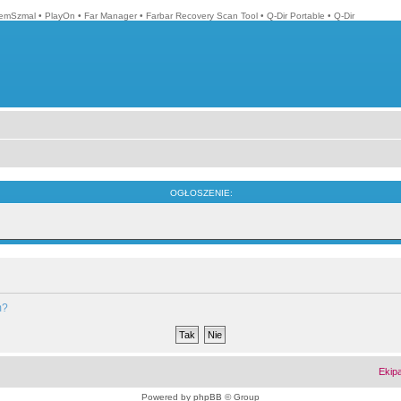
emSzmal
•
PlayOn
•
Far Manager
•
Farbar Recovery Scan Tool
•
Q-Dir Portable
•
Q-Dir
OGŁOSZENIE:
m?
Ekip
Powered by
phpBB
© Group