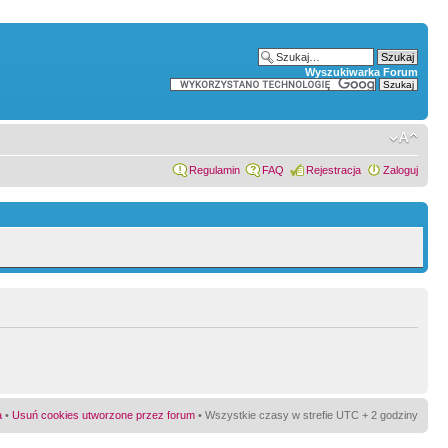
Wyszukiwarka Forum
Regulamin
FAQ
Rejestracja
Zaloguj
a
•
Usuń cookies utworzone przez forum
• Wszystkie czasy w strefie UTC + 2 godziny