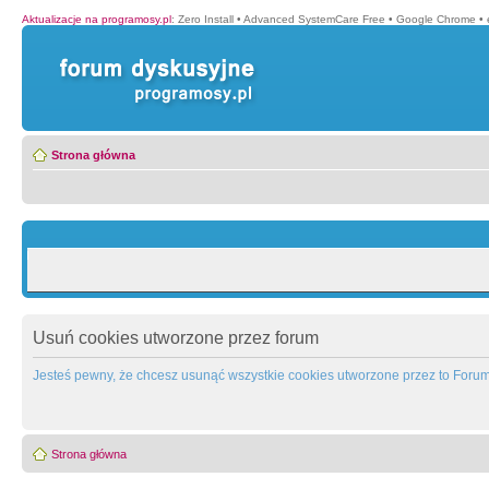
Aktualizacje na programosy.pl
:
Zero Install
•
Advanced SystemCare Free
•
Google Chrome
•
Strona główna
Usuń cookies utworzone przez forum
Jesteś pewny, że chcesz usunąć wszystkie cookies utworzone przez to Foru
Strona główna