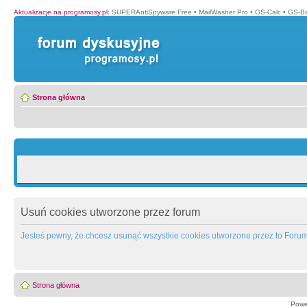
Aktualizacje na programosy.pl
:
SUPERAntiSpyware Free
•
MailWasher Pro
•
GS-Calc
•
GS-B
Strona główna
Usuń cookies utworzone przez forum
Jesteś pewny, że chcesz usunąć wszystkie cookies utworzone przez to Foru
Strona główna
Powe