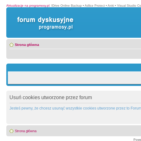
Aktualizacje na programosy.pl
:
IDrive Online Backup
•
Adlice Protect
•
Anki
•
Visual Studio C
Strona główna
Usuń cookies utworzone przez forum
Jesteś pewny, że chcesz usunąć wszystkie cookies utworzone przez to Foru
Strona główna
Powe