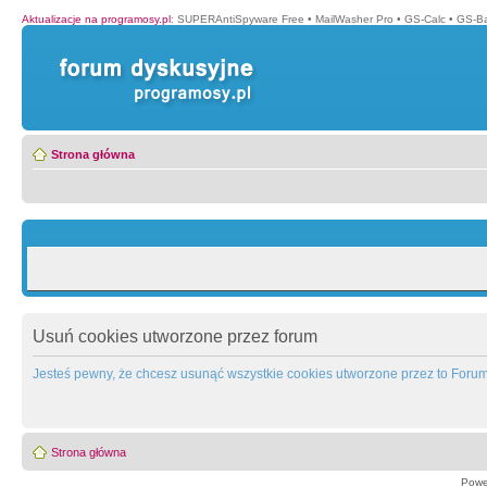
Aktualizacje na programosy.pl
:
SUPERAntiSpyware Free
•
MailWasher Pro
•
GS-Calc
•
GS-B
Strona główna
Usuń cookies utworzone przez forum
Jesteś pewny, że chcesz usunąć wszystkie cookies utworzone przez to Foru
Strona główna
Powe