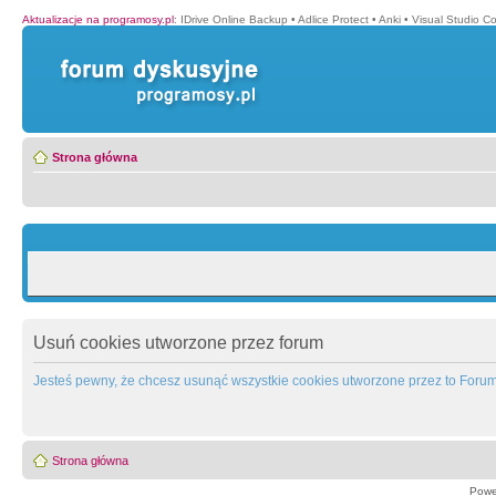
Aktualizacje na programosy.pl
:
IDrive Online Backup
•
Adlice Protect
•
Anki
•
Visual Studio C
Strona główna
Usuń cookies utworzone przez forum
Jesteś pewny, że chcesz usunąć wszystkie cookies utworzone przez to Foru
Strona główna
Powe