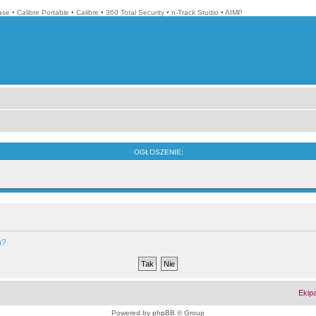
ase
•
Calibre Portable
•
Calibre
•
360 Total Security
•
n-Track Studio
•
AIMP
OGŁOSZENIE:
m?
Ekip
Powered by
phpBB
© Group