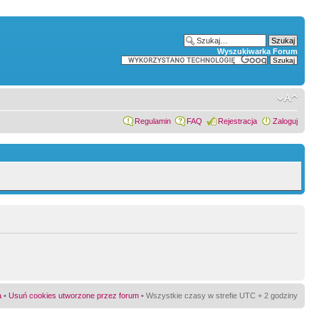
Wyszukiwarka Forum
Regulamin
FAQ
Rejestracja
Zaloguj
a
•
Usuń cookies utworzone przez forum
• Wszystkie czasy w strefie UTC + 2 godziny