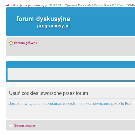
Aktualizacje na programosy.pl
:
SUPERAntiSpyware Free
•
MailWasher Pro
•
GS-Calc
•
GS-B
Strona główna
Usuń cookies utworzone przez forum
Jesteś pewny, że chcesz usunąć wszystkie cookies utworzone przez to Foru
Strona główna