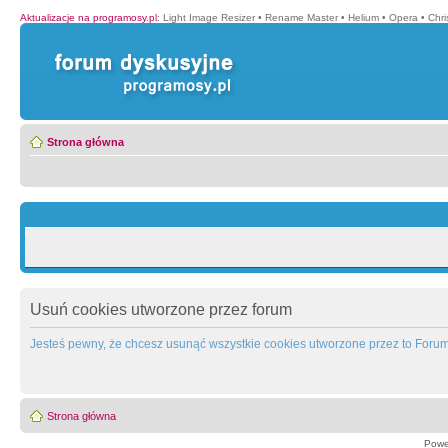
Aktualizacje na programosy.pl
:
Light Image Resizer
•
Rename Master
•
Helium
•
Opera
•
Chr
Strona główna
Usuń cookies utworzone przez forum
Jesteś pewny, że chcesz usunąć wszystkie cookies utworzone przez to Foru
Strona główna
Powe