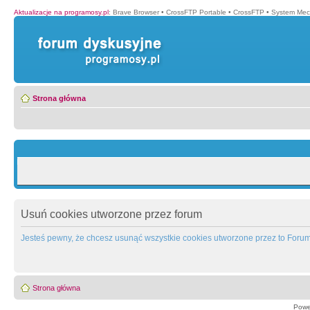
Aktualizacje na programosy.pl
:
Brave Browser
•
CrossFTP Portable
•
CrossFTP
•
System Mec
Strona główna
Usuń cookies utworzone przez forum
Jesteś pewny, że chcesz usunąć wszystkie cookies utworzone przez to Foru
Strona główna
Powe