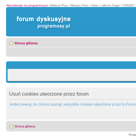
Aktualizacje na programosy.pl
:
Adblock Plus
•
Mixmax Free
•
Viber
•
uBlock Origin
•
TARGET 
Strona główna
Usuń cookies utworzone przez forum
Jesteś pewny, że chcesz usunąć wszystkie cookies utworzone przez to Foru
Strona główna
Powe