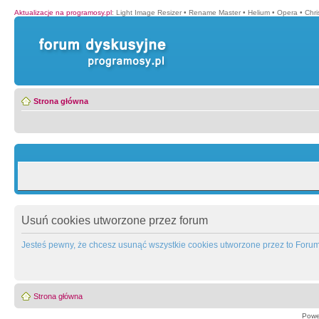
Aktualizacje na programosy.pl
:
Light Image Resizer
•
Rename Master
•
Helium
•
Opera
•
Chr
Strona główna
Usuń cookies utworzone przez forum
Jesteś pewny, że chcesz usunąć wszystkie cookies utworzone przez to Foru
Strona główna
Powe