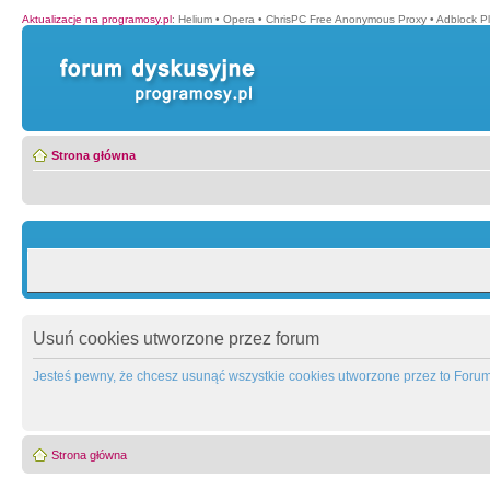
Aktualizacje na programosy.pl
:
Helium
•
Opera
•
ChrisPC Free Anonymous Proxy
•
Adblock P
Strona główna
Usuń cookies utworzone przez forum
Jesteś pewny, że chcesz usunąć wszystkie cookies utworzone przez to Foru
Strona główna