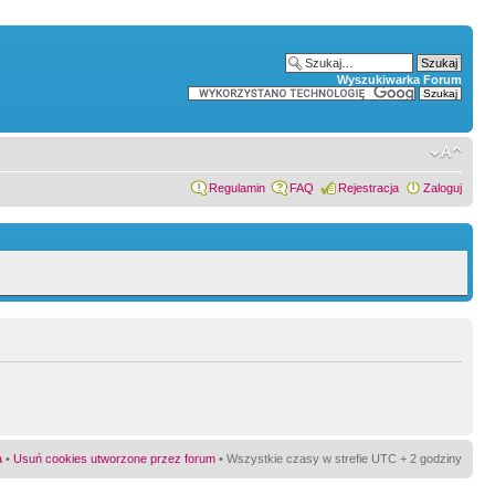
Wyszukiwarka Forum
Regulamin
FAQ
Rejestracja
Zaloguj
a
•
Usuń cookies utworzone przez forum
• Wszystkie czasy w strefie UTC + 2 godziny