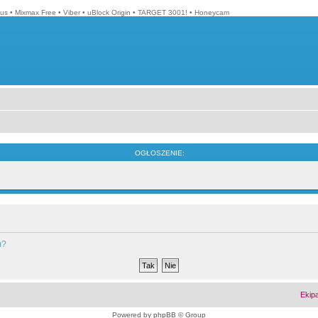
lus
•
Mixmax Free
•
Viber
•
uBlock Origin
•
TARGET 3001!
•
Honeycam
OGŁOSZENIE:
m?
Ekip
Powered by
phpBB
© Group