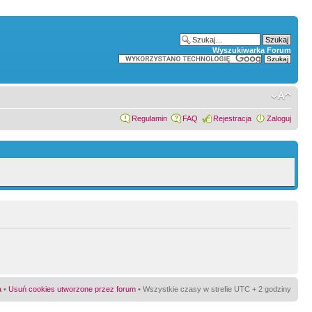
Wyszukiwarka Forum
Regulamin
FAQ
Rejestracja
Zaloguj
a
•
Usuń cookies utworzone przez forum
• Wszystkie czasy w strefie UTC + 2 godziny