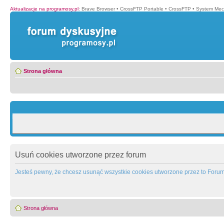
Aktualizacje na programosy.pl
:
Brave Browser
•
CrossFTP Portable
•
CrossFTP
•
System Mec
Strona główna
Usuń cookies utworzone przez forum
Jesteś pewny, że chcesz usunąć wszystkie cookies utworzone przez to Foru
Strona główna