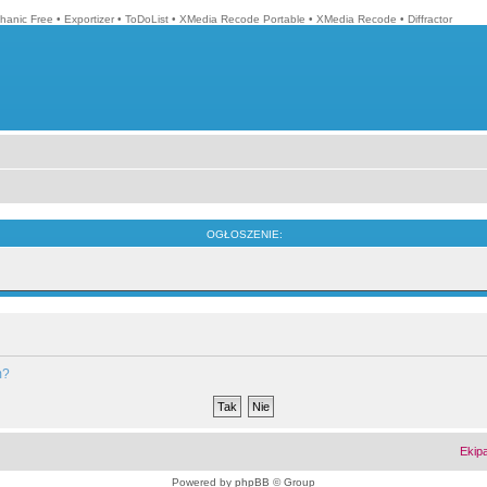
hanic Free
•
Exportizer
•
ToDoList
•
XMedia Recode Portable
•
XMedia Recode
•
Diffractor
OGŁOSZENIE:
m?
Ekip
Powered by
phpBB
© Group