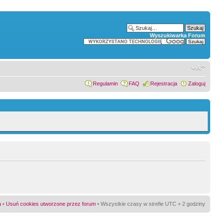
Wyszukiwarka Forum
Regulamin
FAQ
Rejestracja
Zaloguj
a
•
Usuń cookies utworzone przez forum
• Wszystkie czasy w strefie UTC + 2 godziny