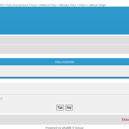
isPC Free Anonymous Proxy
•
Adblock Plus
•
Mixmax Free
•
Viber
•
uBlock Origin
OGŁOSZENIE:
m?
Ekip
Powered by
phpBB
© Group