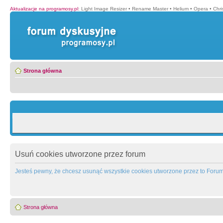
Aktualizacje na programosy.pl
:
Light Image Resizer
•
Rename Master
•
Helium
•
Opera
•
Chr
Strona główna
Usuń cookies utworzone przez forum
Jesteś pewny, że chcesz usunąć wszystkie cookies utworzone przez to Foru
Strona główna