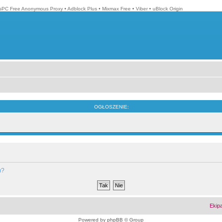
isPC Free Anonymous Proxy
•
Adblock Plus
•
Mixmax Free
•
Viber
•
uBlock Origin
OGŁOSZENIE:
m?
Ekip
Powered by
phpBB
© Group