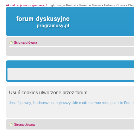
Aktualizacje na programosy.pl
:
Light Image Resizer
•
Rename Master
•
Helium
•
Opera
•
Chr
Strona główna
Usuń cookies utworzone przez forum
Jesteś pewny, że chcesz usunąć wszystkie cookies utworzone przez to Foru
Strona główna