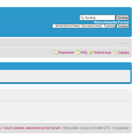
Wyszukiwarka Forum
Regulamin
FAQ
Rejestracja
Zaloguj
a
•
Usuń cookies utworzone przez forum
• Wszystkie czasy w strefie UTC + 2 godziny