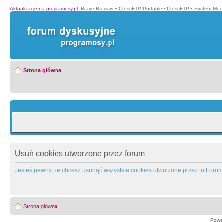
Aktualizacje na programosy.pl
:
Brave Browser
•
CrossFTP Portable
•
CrossFTP
•
System Mec
Strona główna
Usuń cookies utworzone przez forum
Jesteś pewny, że chcesz usunąć wszystkie cookies utworzone przez to Foru
Strona główna
Powe