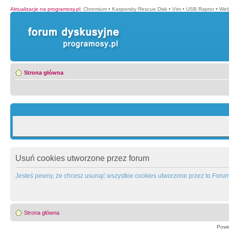
Aktualizacje na programosy.pl
:
Chromium
•
Kaspersky Rescue Disk
•
Vim
•
USB Raptor
•
Web
Strona główna
Usuń cookies utworzone przez forum
Jesteś pewny, że chcesz usunąć wszystkie cookies utworzone przez to Foru
Strona główna
Powe