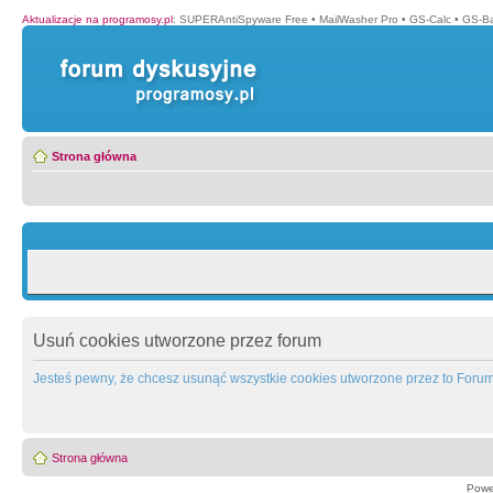
Aktualizacje na programosy.pl
:
SUPERAntiSpyware Free
•
MailWasher Pro
•
GS-Calc
•
GS-B
Strona główna
Usuń cookies utworzone przez forum
Jesteś pewny, że chcesz usunąć wszystkie cookies utworzone przez to Foru
Strona główna
Powe