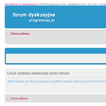
Aktualizacje na programosy.pl
:
SUPERAntiSpyware Free
•
MailWasher Pro
•
GS-Calc
•
GS-B
Strona główna
Usuń cookies utworzone przez forum
Jesteś pewny, że chcesz usunąć wszystkie cookies utworzone przez to Foru
Strona główna