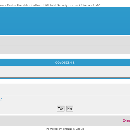
ase
•
Calibre Portable
•
Calibre
•
360 Total Security
•
n-Track Studio
•
AIMP
OGŁOSZENIE:
m?
Ekip
Powered by
phpBB
© Group