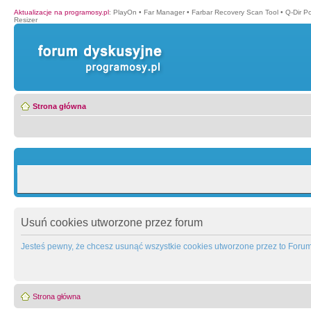
Aktualizacje na programosy.pl
:
PlayOn
•
Far Manager
•
Farbar Recovery Scan Tool
•
Q-Dir P
Resizer
Strona główna
Usuń cookies utworzone przez forum
Jesteś pewny, że chcesz usunąć wszystkie cookies utworzone przez to Foru
Strona główna