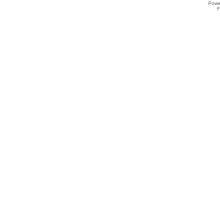
Powe
F