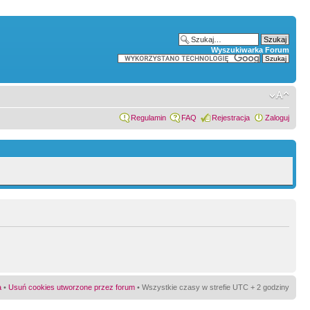
Wyszukiwarka Forum
Regulamin
FAQ
Rejestracja
Zaloguj
a
•
Usuń cookies utworzone przez forum
• Wszystkie czasy w strefie UTC + 2 godziny