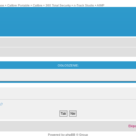
ase
•
Calibre Portable
•
Calibre
•
360 Total Security
•
n-Track Studio
•
AIMP
OGŁOSZENIE:
m?
Ekip
Powered by
phpBB
© Group