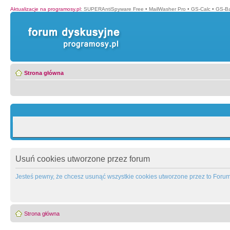
Aktualizacje na programosy.pl
:
SUPERAntiSpyware Free
•
MailWasher Pro
•
GS-Calc
•
GS-B
Strona główna
Usuń cookies utworzone przez forum
Jesteś pewny, że chcesz usunąć wszystkie cookies utworzone przez to Foru
Strona główna