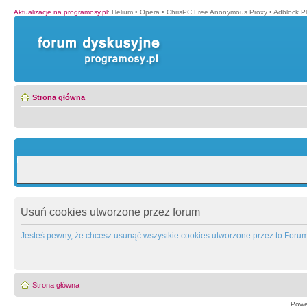
Aktualizacje na programosy.pl
:
Helium
•
Opera
•
ChrisPC Free Anonymous Proxy
•
Adblock P
Strona główna
Usuń cookies utworzone przez forum
Jesteś pewny, że chcesz usunąć wszystkie cookies utworzone przez to Foru
Strona główna
Powe