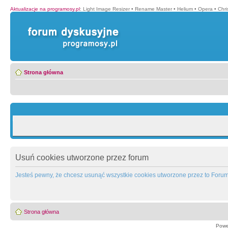
Aktualizacje na programosy.pl
:
Light Image Resizer
•
Rename Master
•
Helium
•
Opera
•
Chr
Strona główna
Usuń cookies utworzone przez forum
Jesteś pewny, że chcesz usunąć wszystkie cookies utworzone przez to Foru
Strona główna
Powe