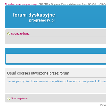
Aktualizacje na programosy.pl
:
SUPERAntiSpyware Free
•
MailWasher Pro
•
GS-Calc
•
GS-B
Strona główna
Usuń cookies utworzone przez forum
Jesteś pewny, że chcesz usunąć wszystkie cookies utworzone przez to Foru
Strona główna
Powe