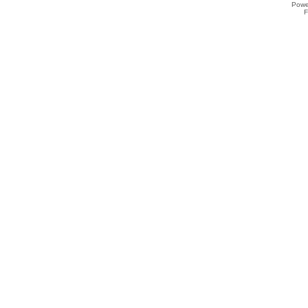
Powe
F