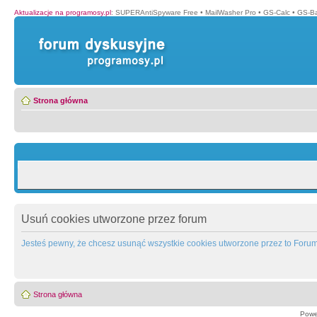
Aktualizacje na programosy.pl
:
SUPERAntiSpyware Free
•
MailWasher Pro
•
GS-Calc
•
GS-B
Strona główna
Usuń cookies utworzone przez forum
Jesteś pewny, że chcesz usunąć wszystkie cookies utworzone przez to Foru
Strona główna
Powe