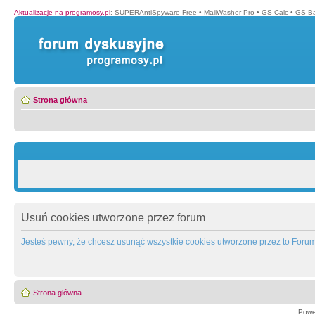
Aktualizacje na programosy.pl
:
SUPERAntiSpyware Free
•
MailWasher Pro
•
GS-Calc
•
GS-B
Strona główna
Usuń cookies utworzone przez forum
Jesteś pewny, że chcesz usunąć wszystkie cookies utworzone przez to Foru
Strona główna
Powe