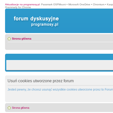
Aktualizacje na programosy.pl
:
Passmark OSFMount
•
Microsoft OneDrive
•
Chromium
•
Kasp
Grammarly for Chrome
Strona główna
Usuń cookies utworzone przez forum
Jesteś pewny, że chcesz usunąć wszystkie cookies utworzone przez to Foru
Strona główna