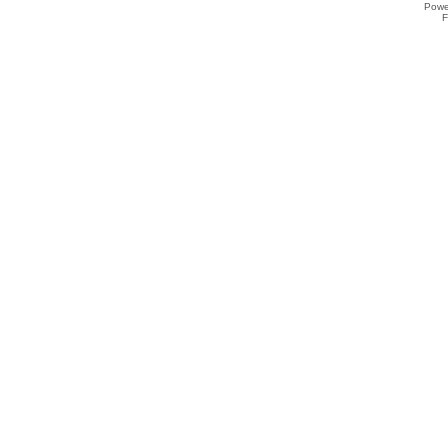
Powe
F