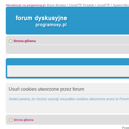
Aktualizacje na programosy.pl
:
Brave Browser
•
CrossFTP Portable
•
CrossFTP
•
System Mec
Strona główna
Usuń cookies utworzone przez forum
Jesteś pewny, że chcesz usunąć wszystkie cookies utworzone przez to Foru
Strona główna
Powe