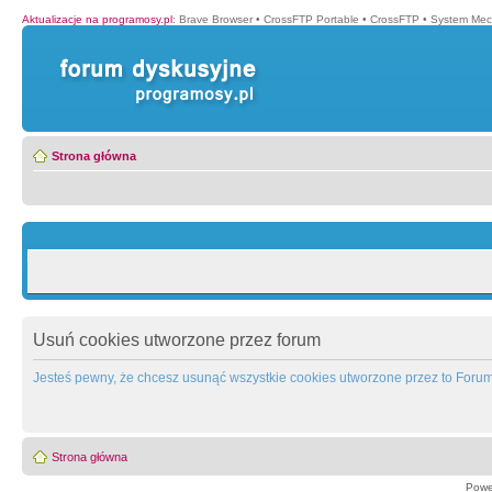
Aktualizacje na programosy.pl
:
Brave Browser
•
CrossFTP Portable
•
CrossFTP
•
System Mec
Strona główna
Usuń cookies utworzone przez forum
Jesteś pewny, że chcesz usunąć wszystkie cookies utworzone przez to Foru
Strona główna
Powe