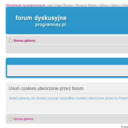
Aktualizacje na programosy.pl
:
Light Image Resizer
•
Rename Master
•
Helium
•
Opera
•
Chr
Strona główna
Usuń cookies utworzone przez forum
Jesteś pewny, że chcesz usunąć wszystkie cookies utworzone przez to Foru
Strona główna
Powe