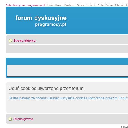
Aktualizacje na programosy.pl
:
IDrive Online Backup
•
Adlice Protect
•
Anki
•
Visual Studio C
Strona główna
Usuń cookies utworzone przez forum
Jesteś pewny, że chcesz usunąć wszystkie cookies utworzone przez to Foru
Strona główna
Powe