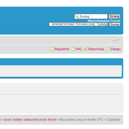
Wyszukiwarka Forum
Regulamin
FAQ
Rejestracja
Zaloguj
a
•
Usuń cookies utworzone przez forum
• Wszystkie czasy w strefie UTC + 2 godziny