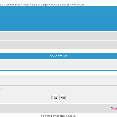
lus
•
Mixmax Free
•
Viber
•
uBlock Origin
•
TARGET 3001!
•
Honeycam
OGŁOSZENIE:
m?
Ekip
Powered by
phpBB
© Group