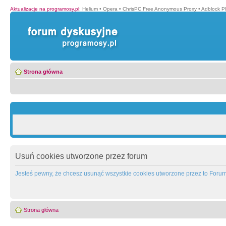
Aktualizacje na programosy.pl
:
Helium
•
Opera
•
ChrisPC Free Anonymous Proxy
•
Adblock P
Strona główna
Usuń cookies utworzone przez forum
Jesteś pewny, że chcesz usunąć wszystkie cookies utworzone przez to Foru
Strona główna