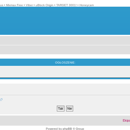
lus
•
Mixmax Free
•
Viber
•
uBlock Origin
•
TARGET 3001!
•
Honeycam
OGŁOSZENIE:
m?
Ekip
Powered by
phpBB
© Group