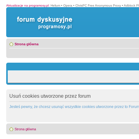
Aktualizacje na programosy.pl
:
Helium
•
Opera
•
ChrisPC Free Anonymous Proxy
•
Adblock P
Strona główna
Usuń cookies utworzone przez forum
Jesteś pewny, że chcesz usunąć wszystkie cookies utworzone przez to Foru
Strona główna