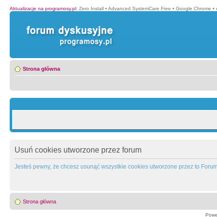
Aktualizacje na programosy.pl
:
Zero Install
•
Advanced SystemCare Free
•
Google Chrome
•
Strona główna
Usuń cookies utworzone przez forum
Jesteś pewny, że chcesz usunąć wszystkie cookies utworzone przez to Foru
Strona główna
Powe