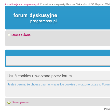
Aktualizacje na programosy.pl
:
Chromium
•
Kaspersky Rescue Disk
•
Vim
•
USB Raptor
•
Web
Strona główna
Usuń cookies utworzone przez forum
Jesteś pewny, że chcesz usunąć wszystkie cookies utworzone przez to Foru
Strona główna
Powe