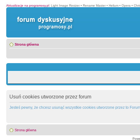
Aktualizacje na programosy.pl
:
Light Image Resizer
•
Rename Master
•
Helium
•
Opera
•
Chr
Strona główna
Usuń cookies utworzone przez forum
Jesteś pewny, że chcesz usunąć wszystkie cookies utworzone przez to Foru
Strona główna
Powe