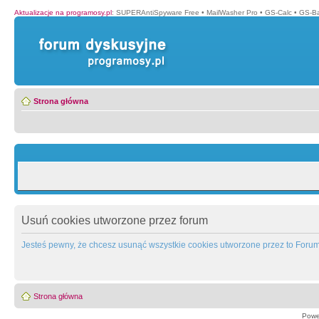
Aktualizacje na programosy.pl
:
SUPERAntiSpyware Free
•
MailWasher Pro
•
GS-Calc
•
GS-B
Strona główna
Usuń cookies utworzone przez forum
Jesteś pewny, że chcesz usunąć wszystkie cookies utworzone przez to Foru
Strona główna
Powe