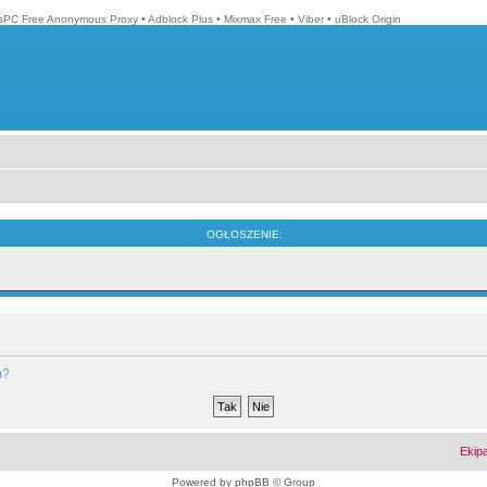
isPC Free Anonymous Proxy
•
Adblock Plus
•
Mixmax Free
•
Viber
•
uBlock Origin
OGŁOSZENIE:
m?
Ekip
Powered by
phpBB
© Group