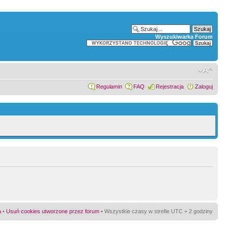
Wyszukiwarka Forum
Regulamin
FAQ
Rejestracja
Zaloguj
a
•
Usuń cookies utworzone przez forum
• Wszystkie czasy w strefie UTC + 2 godziny