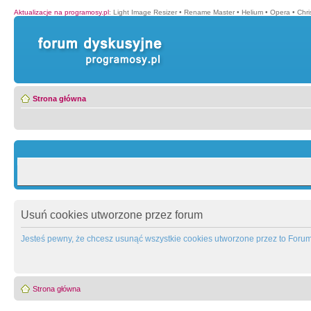
Aktualizacje na programosy.pl
:
Light Image Resizer
•
Rename Master
•
Helium
•
Opera
•
Chr
Strona główna
Usuń cookies utworzone przez forum
Jesteś pewny, że chcesz usunąć wszystkie cookies utworzone przez to Foru
Strona główna