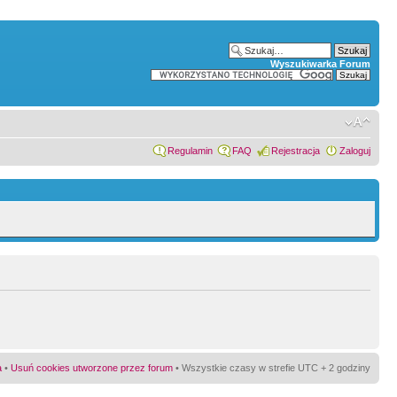
Wyszukiwarka Forum
Regulamin
FAQ
Rejestracja
Zaloguj
a
•
Usuń cookies utworzone przez forum
• Wszystkie czasy w strefie UTC + 2 godziny