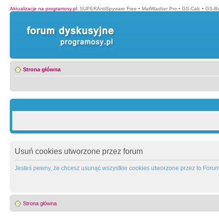
Aktualizacje na programosy.pl
:
SUPERAntiSpyware Free
•
MailWasher Pro
•
GS-Calc
•
GS-B
Strona główna
Usuń cookies utworzone przez forum
Jesteś pewny, że chcesz usunąć wszystkie cookies utworzone przez to Foru
Strona główna