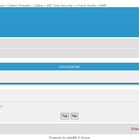
ase
•
Calibre Portable
•
Calibre
•
360 Total Security
•
n-Track Studio
•
AIMP
OGŁOSZENIE:
m?
Ekip
Powered by
phpBB
© Group