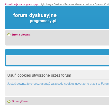
Aktualizacje na programosy.pl
:
Light Image Resizer
•
Rename Master
•
Helium
•
Opera
•
Chr
Strona główna
Usuń cookies utworzone przez forum
Jesteś pewny, że chcesz usunąć wszystkie cookies utworzone przez to Foru
Strona główna