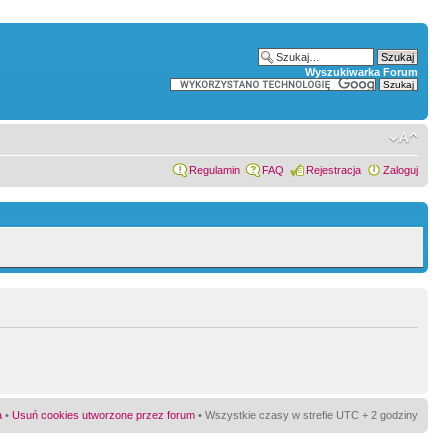
Wyszukiwarka Forum
Regulamin
FAQ
Rejestracja
Zaloguj
a
•
Usuń cookies utworzone przez forum
• Wszystkie czasy w strefie UTC + 2 godziny