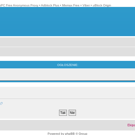
isPC Free Anonymous Proxy
•
Adblock Plus
•
Mixmax Free
•
Viber
•
uBlock Origin
OGŁOSZENIE:
m?
Ekip
Powered by
phpBB
© Group