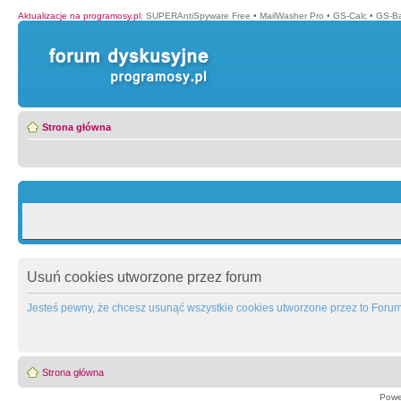
Aktualizacje na programosy.pl
:
SUPERAntiSpyware Free
•
MailWasher Pro
•
GS-Calc
•
GS-B
Strona główna
Usuń cookies utworzone przez forum
Jesteś pewny, że chcesz usunąć wszystkie cookies utworzone przez to Foru
Strona główna
Powe